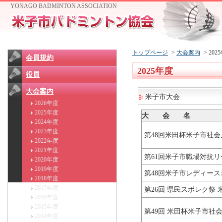
YONAGO BADMINTON ASSOCIATION
トップページ
>
大会案内
> 202
会員規約
2025年度
役員
大会案内
米子市大会
2026年度
2025年度
大 会 名
2024年度
2023年度
第48回米田杯米子市社会
2022年度
2021年度
第61回米子市職場対抗リ
2020年度
2019年度
第48回米子市レディー
2018年度
2017年度
第26回 県民スポレク祭
2016年度
2015年度
第49回 米田杯米子市社
2014年度