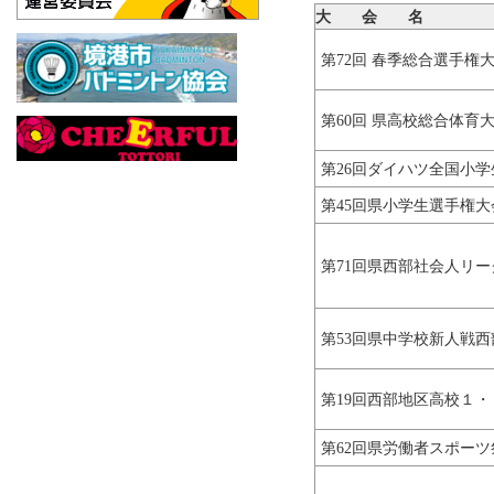
大 会 名
第72回 春季総合選手権
第60回 県高校総合体育
第26回ダイハツ全国小学
第45回県小学生選手権
第71回県西部社会人リー
第53回県中学校新人戦
第19回西部地区高校１
第62回県労働者スポー