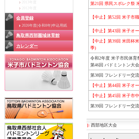
2013年度
第21回 県民スポレク祭
2012年度
【中止】第52回 米子市
会員登録
2026年度(令和8年)申込用紙
【中止】第43回 米子オ
鳥取県西部圏域体育館
【中止】第39回 米田杯
カレンダー
季)
令和2年度 米子市民体育
第46回 バドミントン大
第38回 フレンドリー交流
【中止】
第44回 米子オ
【中止】
第45回 米子市
第39回 フレンドリー交
西部地区大会