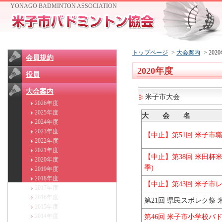
YONAGO BADMINTON ASSOCIATION
トップページ
>
大会案内
> 202
会員規約
2020年度
役員
大会案内
米子市大会
2026年度
2025年度
大 会 名
2024年度
2023年度
【中止】第51回 米子市
2022年度
2021年度
【中止】第38回 米田杯
2020年度
季)
2019年度
2018年度
【中止】第43回 米子市
2017年度
2016年度
第21回 県民スポレク祭
2015年度
2014年度
第46回 米子市小学校バ